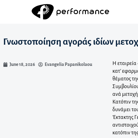
Γνωστοποίηση αγοράς ιδίων μετοχ
Η εταιρεία 
June 18, 2026
Evangelia Papanikolaou
κατ’ εφαρμ
θέματος τη
Συμβουλίου,
ανά μετοχή
Κατόπιν τη
δυνάμει το
Έκτακτης Γε
αντιστοιχο
κατόπιν τη