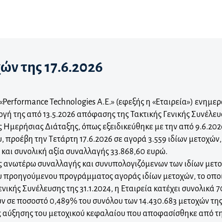
ών της 17.6.2026
«Performance Technologies A.E.» (εφεξής η «Εταιρεία») ενημερώ
ογή της από 13.5.2026 απόφασης της Τακτικής Γενικής Συνέλευ
ς Ημερήσιας Διάταξης, όπως εξειδικεύθηκε με την από 9.6.20
 προέβη την Τετάρτη 17.6.2026 σε αγορά 3.559 ιδίων μετοχών,
 και συνολική αξία συναλλαγής 33.868,60 ευρώ.
ς ανωτέρω συναλλαγής και συνυπολογιζόμενων των ιδίων μετο
υ προηγούμενου προγράμματος αγοράς ιδίων μετοχών, το οπο
νικής Συνέλευσης της 31.1.2024, η Εταιρεία κατέχει συνολικά 70
ύν σε ποσοστό 0,489% του συνόλου των 14.430.683 μετοχών τ
ς αύξησης του μετοχικού κεφαλαίου που αποφασίσθηκε από τη