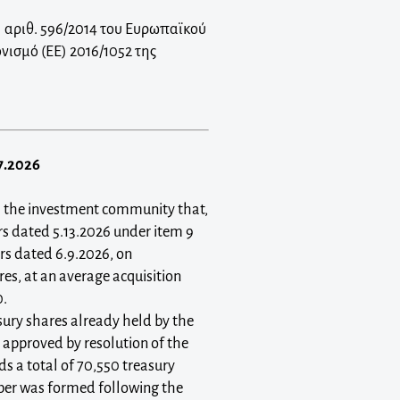
 αριθ. 596/2014 του Ευρωπαϊκού
νισμό (ΕΕ) 2016/1052 της
17.2026
s the investment community that,
rs dated 5.13.2026 under item 9
ors dated 6.9.2026, on
es, at an average acquisition
0.
sury shares already held by the
approved by resolution of the
s a total of 70,550 treasury
mber was formed following the