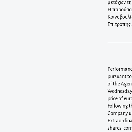
μετόχων της
Η παρούσα 
Κοινοβουλίο
Επιτροπής.
Performance
pursuant to
of the Agend
Wednesday, 
price of eur
Following t
Company und
Extraordina
shares, cor