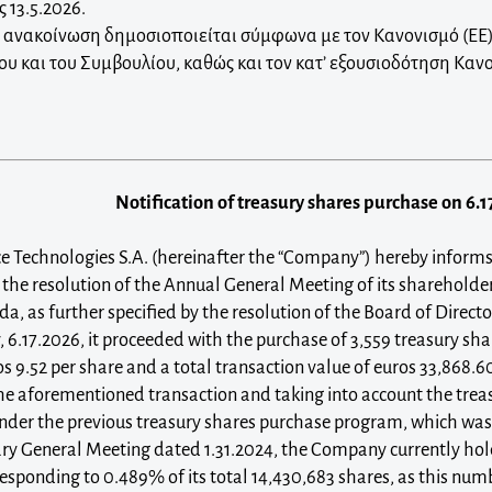
 13.5.2026.
ανακοίνωση δημοσιοποιείται σύμφωνα με τον Κανονισμό (ΕΕ)
υ και του Συμβουλίου, καθώς και τον κατ’ εξουσιοδότηση Κανο
Notification of treasury shares purchase on 6.
 Technologies S.A. (hereinafter the “Company”) hereby inform
 the resolution of the Annual General Meeting of its shareholde
a, as further specified by the resolution of the Board of Direct
6.17.2026, it proceeded with the purchase of 3,559 treasury shar
os 9.52 per share and a total transaction value of euros 33,868.6
he aforementioned transaction and taking into account the trea
er the previous treasury shares purchase program, which was 
ry General Meeting dated 1.31.2024, the Company currently hold
responding to 0.489% of its total 14,430,683 shares, as this nu