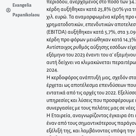
περιόδου, ανερχόμενος στο ποσό των 34.2
Evangelia
κέρδη αυξήθηκαν κατά 25,8% (30% για τη
Papanikolaou
χιλ. ευρώ. Τα αναμορφωμένα κέρδη προ
χρηματοδοτικών, επενδυτικών αποτελε
(EBITDA) αυξήθηκαν κατά 5,7%, στα 3.090
κέρδη προ φόρων μειώθηκαν κατά 14,3%, 
Αντίστοιχος ρυθμός αύξησης εσόδων είχε 
εξάμηνο του 2023 έναντι του α’ εξαμήνου
αυτή δείχνει να κλιμακώνεται περαιτέρω
2024.
Η κερδοφόρος ανάπτυξή μας, σχεδόν στο
έρχεται ως αποτέλεσμα επενδύσεων πο
εντατικά από τις αρχές του 2022. Εξελίσ
υπηρεσίες και λύσεις που προσφέρουμε κ
συνεργασίες με τους πελάτες μας σε νέες
Η Εταιρεία, αναγνωρίζοντας έγκαιρα ότι
έναν από τους σημαντικότερους παράγον
εξέλιξή της, και λαμβάνοντας υπόψη την