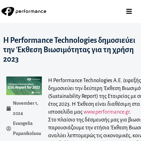
Η Performance Technologies δημοσιεύει
την Έκθεση Βιωσιμότητας για τη χρήση
2023
H Performance Technologies A.E. (εφεξής
δημοσιεύει την δεύτερη Έκθεση Βιωσιμ
(Sustainability Report) της Εταιρείας με
November 1,
έτος 2023. Η Έκθεση είναι διαθέσιμη στα
ιστοσελίδα μας
www.performance.gr
.
2024
Στο πλαίσιο της δέσμευσής μας για βιωσ
Evangelia
παρουσιάζουμε την ετήσια Έκθεση Βιωσι
Papanikolaou
αναλύει λεπτομερώς τις οικονομικές, κοι