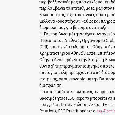
περιβαλλοντικές μας πρακτικές και επιδ
περιλαμβάνει τα επιτεύγματά μας στον 
βιωσιμότητας, τις στρατηγικές προτεραιό
μελλοντικούς στόχους, καθώς και πληροφ
δέσμευσή μας για βιώσιμη ανάπτυξη.
Η Έκθεση Βιωσιμότητας έχει συνταχθεί 
Πρότυπα του Διεθνούς Οργανισμού Global 
(GRI) και την νέα έκδοση του Οδηγού Α
Χρηματιστηρίου Αθηνών 2024. Επιπλέον,
Οδηγία Αναφοράς για την Εταιρική Βιωσ
σύνταξή της πραγματοποιήθηκε από εξε
οποίας τα μέλη προέρχονται από διάφο
εταιρείας, σε συνεργασία με την Datapho
διασφάλιση.
Για οποιεσδήποτε ερωτήσεις αναφορικά
Βιωσιμότητας (ESG Report) μπορείτε να 
Ευαγγελία Παπανικολάου, Associate Fina
Relations, ESG Practitioner, στο
esg@perf