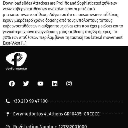
Download slides Attackers are Prolific and Sophisticated 25% των
νέων κυβερνοεπιθέσεων ανακαλύπτονται μετά από
μια ransomware επίθεση. Λόγω του ότι οι ransomware επιθέσεις
έχουν μικρότερο χρόνο δράσης από τους υπόλοιπους τύπους
κυβερνοεπιθέσεων η αύξηση τους είναι κάτι που έχει μειώσει και το
γενικότερο χρόνο αναγνώρισης μιας επίθεσης στις 24 ημέρες. Το
70% των επιθέσεων περιλαμβάνει τη τακτική του lateral movement
East-West […]
+30 210 99 47 100
Evrymedontos 4, Athens GR10435, GREECE
Registration Number: 123782001000