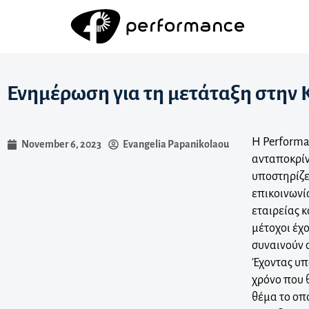
Ενημέρωση για τη μετάταξη στην 
Η Performa
November 6, 2023
Evangelia Papanikolaou
ανταποκρίνε
υποστηρίζε
επικοινωνί
εταιρείας 
μέτοχοι έχ
συναινούν 
Έχοντας υπ
χρόνο που 
θέμα το οπ