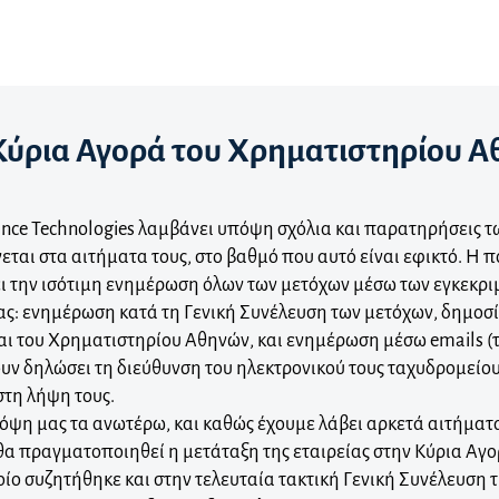
Κύρια Αγορά του Χρηματιστηρίου 
nce Technologies λαμβάνει υπόψη σχόλια και παρατηρήσεις τω
ται στα αιτήματα τους, στο βαθμό που αυτό είναι εφικτό. Η πο
ι την ισότιμη ενημέρωση όλων των μετόχων μέσω των εγκεκρι
ας: ενημέρωση κατά τη Γενική Συνέλευση των μετόχων, δημοσί
και του Χρηματιστηρίου Αθηνών, και ενημέρωση μέσω emails (τ
ουν δηλώσει τη διεύθυνση του ηλεκτρονικού τους ταχυδρομείο
στη λήψη τους.
όψη μας τα ανωτέρω, και καθώς έχουμε λάβει αρκετά αιτήμα
θα πραγματοποιηθεί η μετάταξη της εταιρείας στην Κύρια Αγ
οίο συζητήθηκε και στην τελευταία τακτική Γενική Συνέλευση 