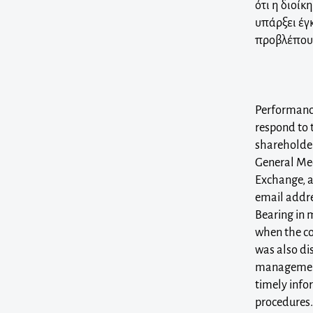
ότι η διοίκ
υπάρξει έγ
προβλέπουν
Performance
respond to t
shareholde
General Mee
Exchange, a
email addre
Bearing in 
when the co
was also di
management 
timely info
procedures.