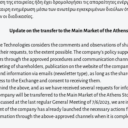
ηση της εταιρείας ήδη έχει δρομολογήσει τις απαραίτητες ενέργ
καιρη ενημέρωση μέσω των ανωτέρω εγκεκριμένων διαύλων ό
 οι διαδικασίες.
Update on the transfer to the Main Market of the Athen
 Technologies considers the comments and observations of sha
heir requests, to the extent possible. The company’s policy supp
rs through the approved procedures and communication channel
ting of shareholders, publication on the website of the compa
nd information via emails (newsletter type), as long as the sha
ss to the Exchange and consent to receiving them.
mind the above, and as we have received several requests for in
mpany will be transferred to the Main Market of the Athens St
scussed at the last regular General Meeting of 7/6/2023, we are 
of the company has already launched the necessary actions for
rmation through the above-approved channels when it is comple