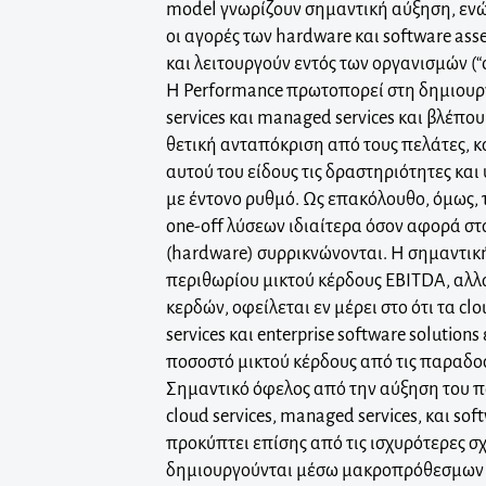
model γνωρίζουν σημαντική αύξηση, ενώ
οι αγορές των hardware και software ass
και λειτουργούν εντός των οργανισμών (“
Η Performance πρωτοπορεί στη δημιουργ
services και managed services και βλέπο
θετική ανταπόκριση από τους πελάτες, 
αυτού του είδους τις δραστηριότητες κα
με έντονο ρυθμό. Ως επακόλουθο, όμως,
one-off λύσεων ιδιαίτερα όσον αφορά σ
(hardware) συρρικνώνονται. Η σημαντικ
περιθωρίου μικτού κέρδους EBITDA, αλλ
κερδών, οφείλεται εν μέρει στο ότι τα c
services και enterprise software solutio
ποσοστό μικτού κέρδους από τις παραδοσ
Σημαντικό όφελος από την αύξηση τoυ 
cloud services, managed services, και sof
προκύπτει επίσης από τις ισχυρότερες σ
δημιουργούνται μέσω μακροπρόθεσμων