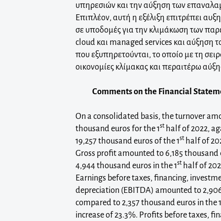
υπηρεσιών και την αύξηση των επαναλ
Επιπλέον, αυτή η εξέλιξη επιτρέπει αυξ
σε υποδομές για την κλιμάκωση των πα
cloud και managed services και αύξηση 
που εξυπηρετούνται, το οποίο με τη σειρ
οικονομίες κλίμακας και περαιτέρω αύξη
Comments on the Financial Statem
On a consolidated basis, the turnover am
st
thousand euros for the 1
half of 2022, a
st
19,257 thousand euros of the 1
half of 20
Gross profit amounted to 6,185 thousand
st
4,944 thousand euros in the 1
half of 202
Earnings before taxes, financing, investm
depreciation (EBITDA) amounted to 2,90
compared to 2,357 thousand euros in the 
increase of 23.3%. Profits before taxes, f