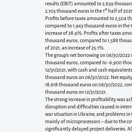
results (EBIT) amounted to 2,639 thousa
st
2,103 thousand euros in the 1
half of 2021
Profits before taxes amounted to 2,504 t
compared to 1,943 thousand euros in the 
increase of 28.9%. Profits after taxes am
thousand euros, compared to 1,588 thousa
of 2021, an increase of 25.1%.
The group’s net borrowing on 06/30/2022 w
thousand euros, compared to -6,900 tho
12/31/2021, with cash and cash equivalen
thousand euros on 06/30/2022. Net equity
18,618 thousand euros on 06/30/2022, co
thousand euros on 12/31/2021.
The strong increase in profitability was a
disruption and difficulties caused in inte
war situation in Ukraine, and problems in 
mainly of microprocessors – due to the c
significantly delayed project deliveries. Al