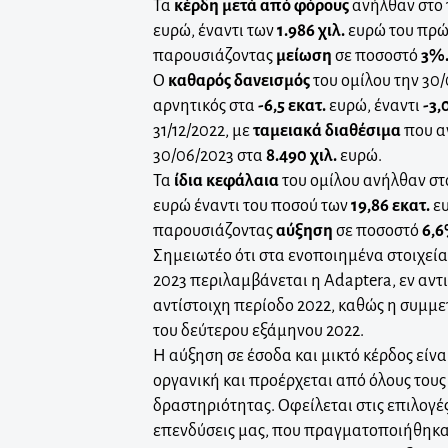
Τα
κέρδη μετά από φόρους
ανήλθαν στο
ευρώ, έναντι των
1.986 χιλ.
ευρώ του πρώ
παρουσιάζοντας
μείωση
σε ποσοστό
3%
Ο
καθαρός δανεισμός
του ομίλου την 30
αρνητικός στα
-6,5 εκατ.
ευρώ, έναντι
-3,
31/12/2022, με
ταμειακά διαθέσιμα
που α
30/06/2023 στα
8.490 χιλ.
ευρώ.
Τα
ίδια κεφάλαια
του ομίλου ανήλθαν στ
ευρώ έναντι του ποσού των
19,86 εκατ.
ευ
παρουσιάζοντας
αύξηση
σε ποσοστό
6,6
Σημειωτέο ότι στα ενοποιημένα στοιχεί
2023 περιλαμβάνεται η Adaptera, εν αντι
αντίστοιχη περίοδο 2022, καθώς η συμμ
του δεύτερου εξάμηνου 2022.
Η αύξηση σε έσοδα και μικτό κέρδος είνα
οργανική και προέρχεται από όλους τους
δραστηριότητας. Οφείλεται στις επιλογές
επενδύσεις μας, που πραγματοποιήθηκαν