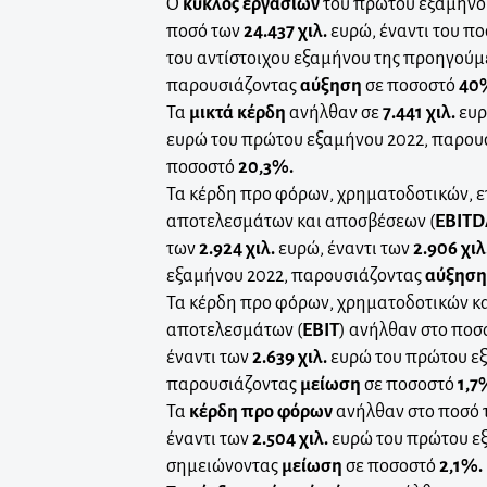
Ο
κύκλος εργασιών
του πρώτου εξαμήνου
ποσό των
24.437 χιλ.
ευρώ, έναντι του π
του αντίστοιχου εξαμήνου της προηγούμ
παρουσιάζοντας
αύξηση
σε ποσοστό
40
Τα
μικτά κέρδη
ανήλθαν σε
7.441 χιλ.
ευρ
ευρώ του πρώτου εξαμήνου 2022, παρου
ποσοστό
20,3%.
Τα κέρδη προ φόρων, χρηματοδοτικών, 
αποτελεσμάτων και αποσβέσεων (
EBITD
των
2.924 χιλ.
ευρώ, έναντι των
2.906 χιλ
εξαμήνου 2022, παρουσιάζοντας
αύξησ
Τα κέρδη προ φόρων, χρηματοδοτικών κ
αποτελεσμάτων (
EBIT
) ανήλθαν στο ποσ
έναντι των
2.639 χιλ.
ευρώ του πρώτου εξ
παρουσιάζοντας
μείωση
σε ποσοστό
1,7
Τα
κέρδη προ φόρων
ανήλθαν στο ποσό
έναντι των
2.504 χιλ.
ευρώ του πρώτου ε
σημειώνοντας
μείωση
σε ποσοστό
2,1%.