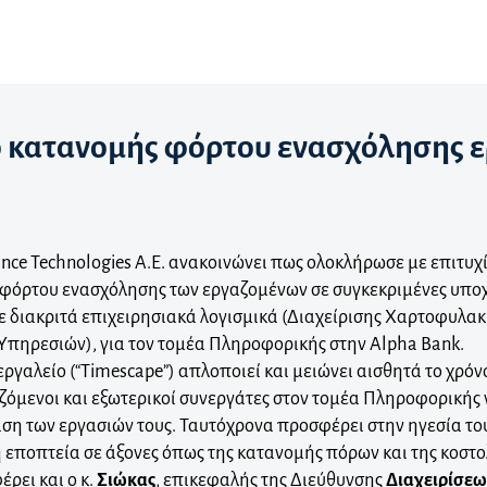
ίο κατανομής φόρτου ενασχόλησης 
nce Technologies Α.Ε. ανακοινώνει πως ολοκλήρωσε με επιτυχ
φόρτου ενασχόλησης των εργαζομένων σε συγκεκριμένες υποχ
σε διακριτά επιχειρησιακά λογισμικά (Διαχείρισης Χαρτοφυλακ
πηρεσιών), για τον τομέα Πληροφορικής στην Alpha Bank.
 εργαλείο (“Timescape”) απλοποιεί και μειώνει αισθητά το χρό
ζόμενοι και εξωτερικοί συνεργάτες στον τομέα Πληροφορικής
ριση των εργασιών τους. Ταυτόχρονα προσφέρει στην ηγεσία τ
 εποπτεία σε άξονες όπως της κατανομής πόρων και της κοστο
ρει και ο κ.
Σιώκας
, επικεφαλής της Διεύθυνσης
Διαχειρίσε