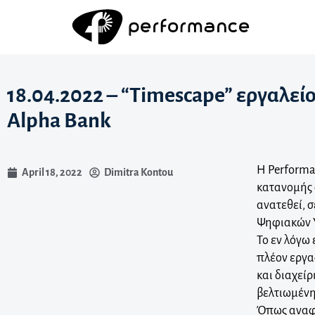
18.04.2022 – “Timescape” εργαλε
Alpha Bank
Η Performa
April 18, 2022
Dimitra Kontou
κατανομής 
ανατεθεί, 
Ψηφιακών Υ
Το εν λόγω
πλέον εργα
και διαχεί
βελτιωμένη
Όπως αναφέ