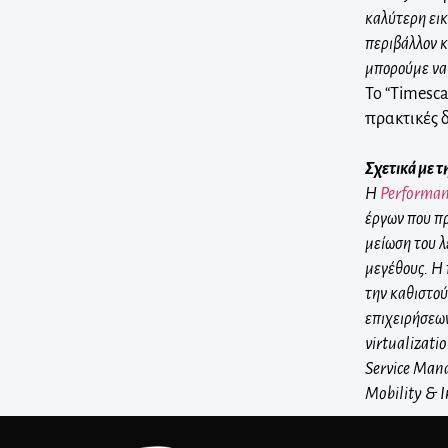
καλύτερη εικ
περιβάλλον κ
μπορούμε να 
Το “Timesc
πρακτικές 
Σχετικά με τ
Η
Performan
έργων που πρ
μείωση του λ
μεγέθους. Η 
την καθιστού
επιχειρήσεων
virtualizati
Service Mana
Mobility & I