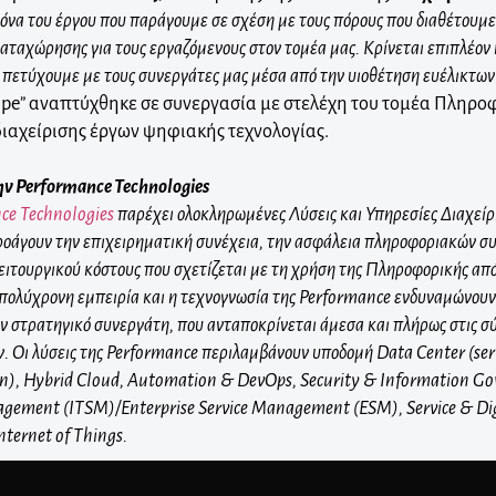
όνα του έργου που παράγουμε σε σχέση με τους πόρους που διαθέτουμε,
αταχώρησης για τους εργαζόμενους στον τομέα μας. Κρίνεται επιπλέον κ
πετύχουμε με τους συνεργάτες μας μέσα από την υιοθέτηση ευέλικτω
ape” αναπτύχθηκε σε συνεργασία με στελέχη του τομέα Πληροφ
διαχείρισης έργων ψηφιακής τεχνολογίας.
ην
Performance Technologies
ce Technologies
παρέχει ολοκληρωμένες Λύσεις και Υπηρεσίες Διαχείρ
οάγουν την επιχειρηματική συνέχεια, την ασφάλεια πληροφοριακών σ
ειτουργικού κόστους που σχετίζεται µε τη χρήση της Πληροφορικής από
πολύχρονη εμπειρία και η τεχνογνωσία της Performance ενδυναμώνουν 
ν στρατηγικό συνεργάτη, που ανταποκρίνεται άμεσα και πλήρως στις σύ
. Οι λύσεις της
Performance
περιλαμβάνουν υποδο
µ
ή
Data Center (ser
on), Hybrid Cloud, Automation & DevOps, Security & Information Gov
gement (ITSM)/Enterprise Service Management (ESM), Service & Dig
nternet of Things.