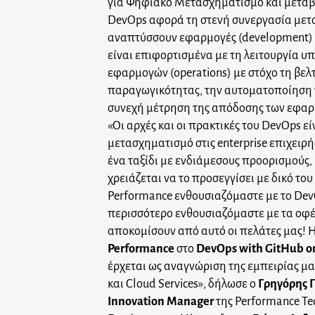
για Ψηφιακό Μετασχηματισμό και μετάβα
DevOps αφορά τη στενή συνεργασία μετ
αναπτύσσουν εφαρμογές (development) 
είναι επιφορτισμένα με τη λειτουργία υ
εφαρμογών (operations) με στόχο τη βελ
παραγωγικότητας, την αυτοματοποίηση 
συνεχή μέτρηση της απόδοσης των εφα
«Οι αρχές και οι πρακτικές του DevOps είν
μετασχηματισμό στις enterprise επιχειρή
ένα ταξίδι με ενδιάμεσους προορισμούς,
χρειάζεται να το προσεγγίσει με δικό του
Performance ενθουσιαζόμαστε με το De
περισσότερο ενθουσιαζόμαστε με τα οφ
αποκομίσουν από αυτό οι πελάτες μας! 
Performance
στο
DevOps with GitHub on
έρχεται ως αναγνώριση της εμπειρίας μ
και Cloud Services», δήλωσε ο
Γρηγόρης 
Innovation Manager
της Performance Te