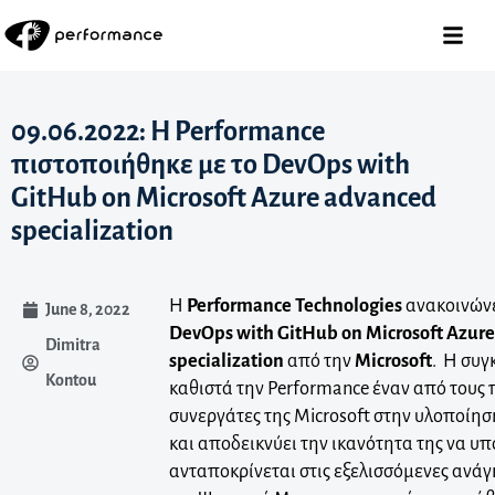
09.06.2022: Η Performance
πιστοποιήθηκε με το DevOps with
GitHub on Microsoft Azure advanced
specialization
Η
Performance Technologies
ανακοινώνε
June 8, 2022
DevOps with GitHub on Microsoft Azur
Dimitra
specialization
από την
Microsoft
. Η συγ
Kontou
καθιστά την Performance έναν από τους 
συνεργάτες της Microsoft στην υλοποίη
και αποδεικνύει την ικανότητα της να υπ
ανταποκρίνεται στις εξελισσόμενες ανάγ