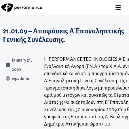
21.01.09 – Αποφάσεις Α΄Επαναληπτικής
Γενικής Συνέλευσης.
Η PERFORMANCE TECHNOLOGIES Α.Ε. ε
January 21,
Εναλλακτική Αγορά (ΕΝ.Α.) του Χ.Α.Α. ε
2009
επενδυτικό κοινό ότι η προγραμματισμέν
wpadmin
Α΄Επαναληπτική Γενική Συνέλευση της ε
πραγματοποιήθηκε λόγω μη προσέλευση
αριθμού μετόχων και συνεπώς τα θέματ
Διάταξης θα συζητηθούν στη Β΄ Επαναλη
Συνέλευση της 30 Ιανουαρίου 2009 που θ
γραφεία της Εταιρίας επί της Λ. Βουλιαγμ
Δημήτριο Αττικής και ώρα 17:00.