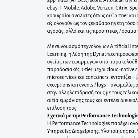
app index (APDEX) score. Αποτελεί την ε
ebay, T-Mobile, Adobe, Verizon, Citrix, Spo
κορυφαίοι αναλυτές όπως οι Gartner και F
αξιολογούν ως τον ξεκάθαρο ηγέτη τόσο 
αγοράς, αλλά και τις προοπτικές / όραμα γ
Με συνδυασμό τεχνολογιών Artificial Int
Learning, η λύση της Dynatrace προσφέρ
υγείας των εφαρμογών υπό παρακολούθ
παραδοσιακές n-tier μέχρι cloud-native 
microservices και containers, εντοπίζει –
exceptions και events / logs – ανωμαλίες 
στην αλληλεπίδρασή τους με τους τελικού
αιτία εμφάνισης τους και εντέλει διευκο
επίλυση τους.
Σχετικά με την
Performance Technologi
Η Performance Technologies παρέχει ολ
Υπηρεσίες ∆ιαχείρισης, Υλοποίησης και